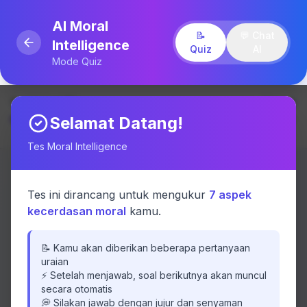
AI Moral
📝
💬 Chat
Intelligence
Quiz
AI
Mode Quiz
Soal 1 dari 70
Empati
Selamat Datang!
1.4%
Tes Moral Intelligence
Pertanyaan Empati
1
Tes ini dirancang untuk mengukur
7 aspek
kecerdasan moral
kamu.
Bagaimana Anda merespons perasaan
📝 Kamu akan diberikan beberapa pertanyaan
orang lain dalam situasi sosial, misalnya
uraian
dengan kata-kata, sentuhan, atau
⚡ Setelah menjawab, soal berikutnya akan muncul
ekspresi wajah?
secara otomatis
💭 Silakan jawab dengan jujur dan senyaman